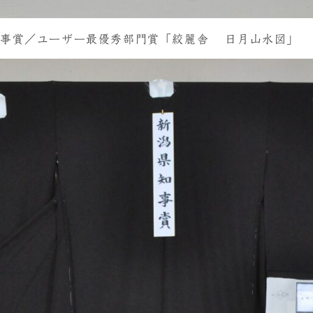
知事賞／ユーザー最優秀部門賞「絞麗舎 日月山水図」