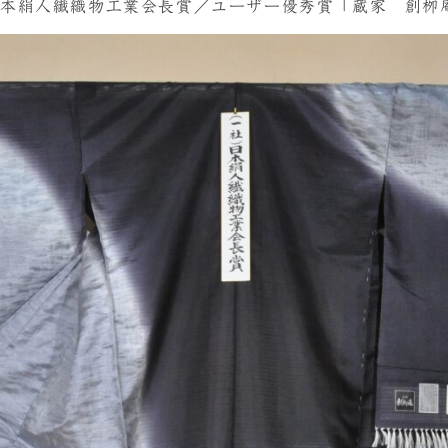
日本絹人繊織物工業会長賞／ユーザー優秀賞「蔵家 創栁