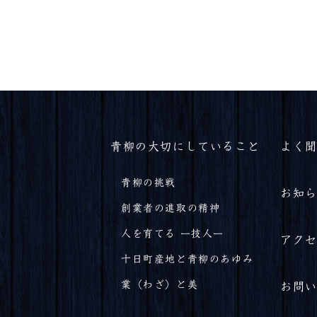
青柳の大切にしていること
よく
青柳の挑戦
お知
創業者の進取の精神
人を育てる ー技人ー
アク
十日町産地と青柳のあゆみ
業（わざ）と美
お問