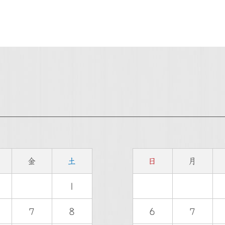
金
土
日
月
1
7
8
6
7