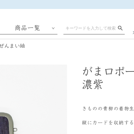
商品一覧
ぜんまい紬
がま口ポ
濃紫
きものの青柳の着物
縦にカードを収納す